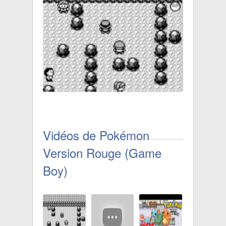
Vidéos de Pokémon
Version Rouge (Game
Boy)