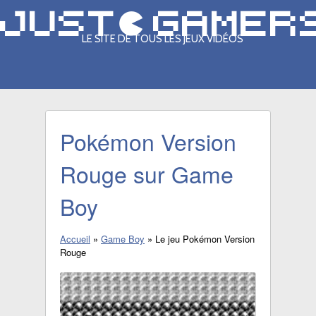
LE SITE DE TOUS LES JEUX VIDÉOS
Pokémon Version
Rouge sur Game
Boy
Accueil
»
Game Boy
»
Le jeu Pokémon Version
Rouge