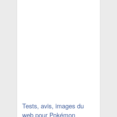
Tests, avis, images du
web pour Pokémon