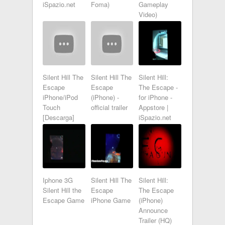
iSpazio.net
Foma)
Gameplay
Video)
Silent Hill The
Silent Hill The
Silent Hill:
Escape
Escape
The Escape -
iPhone/iPod
(iPhone) -
for iPhone -
Touch
official trailer
Appstore |
[Descarga]
iSpazio.net
Iphone 3G
Silent Hill The
Silent Hill:
Silent Hill the
Escape
The Escape
Escape Game
iPhone Game
(iPhone)
Announce
Trailer (HQ)