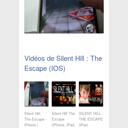
Vidéos de Silent Hill : The
Escape (IOS)
Silent Hill:
Silent Hill The
SILENT HILL:
The Escape -
Escape
THE ESCAPE
iPhone |
(iPhone, iPad,
(iPad