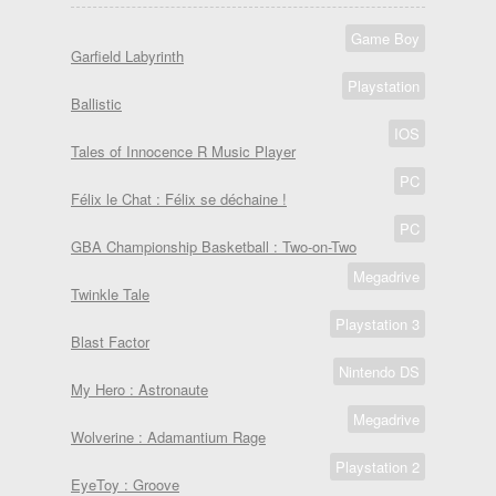
Game Boy
Garfield Labyrinth
Playstation
Ballistic
IOS
Tales of Innocence R Music Player
PC
Félix le Chat : Félix se déchaine !
PC
GBA Championship Basketball : Two-on-Two
Megadrive
Twinkle Tale
Playstation 3
Blast Factor
Nintendo DS
My Hero : Astronaute
Megadrive
Wolverine : Adamantium Rage
Playstation 2
EyeToy : Groove