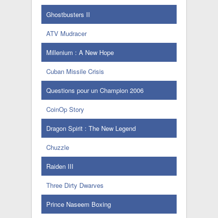
Ghostbusters II
ATV Mudracer
Millenium : A New Hope
Cuban Missile Crisis
Questions pour un Champion 2006
CoinOp Story
Dragon Spirit : The New Legend
Chuzzle
Raiden III
Three Dirty Dwarves
Prince Naseem Boxing