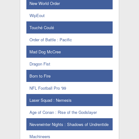
New World Order
WipEout
Touché Coulé
Order of Battle : Pacific
Mad Dog McCree
Dragon Fist
Born to Fire
NFL Football Pro '99
Laser Squad : Nemesis
Age of Conan : Rise of the Godslayer
Neverwinter Nights : Shadows of Undrentide
Machineers