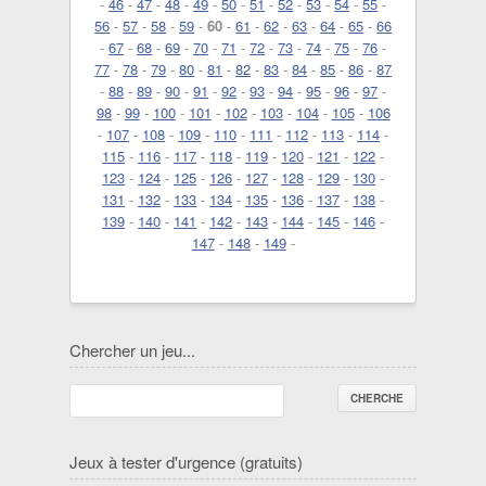
-
46
-
47
-
48
-
49
-
50
-
51
-
52
-
53
-
54
-
55
-
56
-
57
-
58
-
59
-
60
-
61
-
62
-
63
-
64
-
65
-
66
-
67
-
68
-
69
-
70
-
71
-
72
-
73
-
74
-
75
-
76
-
77
-
78
-
79
-
80
-
81
-
82
-
83
-
84
-
85
-
86
-
87
-
88
-
89
-
90
-
91
-
92
-
93
-
94
-
95
-
96
-
97
-
98
-
99
-
100
-
101
-
102
-
103
-
104
-
105
-
106
-
107
-
108
-
109
-
110
-
111
-
112
-
113
-
114
-
115
-
116
-
117
-
118
-
119
-
120
-
121
-
122
-
123
-
124
-
125
-
126
-
127
-
128
-
129
-
130
-
131
-
132
-
133
-
134
-
135
-
136
-
137
-
138
-
139
-
140
-
141
-
142
-
143
-
144
-
145
-
146
-
147
-
148
-
149
-
Chercher un jeu...
Jeux à tester d'urgence (gratuits)