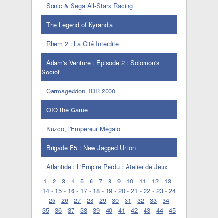
Sonic & Sega All-Stars Racing
The Legend of Kyrandia
Rhem 2 : La Cité Interdite
Adam's Venture : Episode 2 : Solomon's
Secret
Carmageddon TDR 2000
OIO the Game
Kuzco, l'Empereur Mégalo
Brigade E5 : New Jagged Union
Atlantide : L'Empire Perdu : Atelier de Jeux
1
-
2
-
3
-
4
-
5
-
6
-
7
-
8
-
9
-
10
-
11
-
12
-
13
-
14
-
15
-
16
-
17
-
18
-
19
-
20
-
21
-
22
-
23
-
24
-
25
-
26
-
27
-
28
-
29
-
30
-
31
-
32
-
33
-
34
-
35
-
36
-
37
-
38
-
39
-
40
-
41
-
42
-
43
-
44
-
45