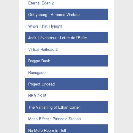
Eternal Eden 2
Gettysburg : Armored Warfare
Who's That Flying?!
Jack L'éventreur : Lettre de l'Enfer
Virtual Railroad 2
Doggie Dash
Renegade
Project Undead
NBA 2K15
The Vanishing of Ethan Carter
Mass Effect : Pinnacle Station
No More Room in Hell