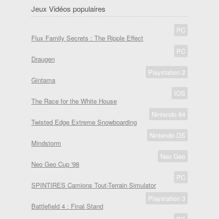
Jeux Vidéos populaires
PC
Flux Family Secrets : The Ripple Effect
PC
Draugen
Playstation 2
Gintama
IOS
The Race for the White House
Nintendo 64
Twisted Edge Extreme Snowboarding
Nintendo DS
Mindstorm
Neo Geo
Neo Geo Cup '98
PC
SPINTIRES Camions Tout-Terrain Simulator
Playstation 3
Battlefield 4 : Final Stand