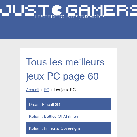
LE SITE DE TOUS LES JEUX VIDÉOS
Tous les meilleurs
jeux PC page 60
Accueil
»
PC
»
Les jeux PC
Dream Pinball 3D
Kohan : Battles Of Ahriman
Kohan : Immortal Sovereigns