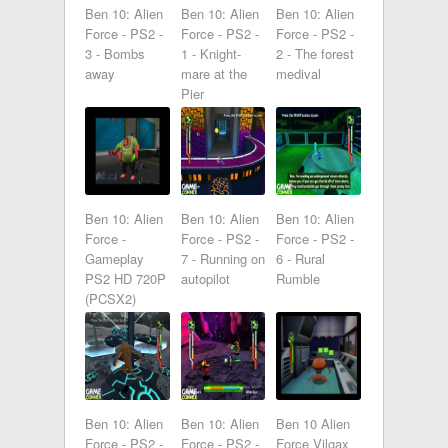
Ben 10: Alien
Ben 10: Alien
Ben 10: Alien
Force - PS2 -
Force - PS2 -
Force - PS2 -
3 - Bombs
1 - Knight-
2 - The forest
away
mare at the
medival
Pier
Ben 10: Alien
Ben 10: Alien
Ben 10: Alien
Force -
Force - PS2 -
Force - PS2 -
Gameplay
7 - Running on
6 - Rural
PS2 HD 720P
autopilot
Rumble
(PCSX2)
Ben 10: Alien
Ben 10: Alien
Ben 10 Alien
Force - PS2 -
Force - PS2 -
Force Vilgax