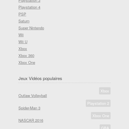
Playstation 3
Playstation 4
PSP
Saturn
Super Nintendo
Wii
Wii U
Xbox
Xbox 360
Xbox One
Jeux Vidéos populaires
Xbox
Outlaw Volleyball
Playstation 2
Spider-Man 3
Xbox One
NASCAR 2016
GBA