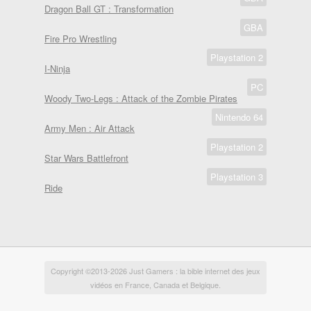
Dragon Ball GT : Transformation
GBA
Fire Pro Wrestling
Playstation 2
I-Ninja
PC
Woody Two-Legs : Attack of the Zombie Pirates
Nintendo 64
Army Men : Air Attack
Playstation 2
Star Wars Battlefront
Playstation 3
Ride
Copyright ©2013-2026 Just Gamers : la bible internet des jeux
vidéos en France, Canada et Belgique.