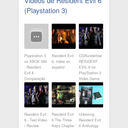
Vidéos de Resident Evil 6
(Playstation 3)
Playstation 3
Resident Evil
CGRundertow
vs XBOX 360
6, tráiler en
RESIDENT
- Resident
español
EVIL 6 for
Evil 6 -
PlayStation 3
Comparação
Video Game
gráfica! [ HD ]
Review
Resident Evil
Resident Evil
Unboxing
6 - Test-Video
6 The Three
Resident Evil
/ Review-
Keys Chapter
6 Anthology