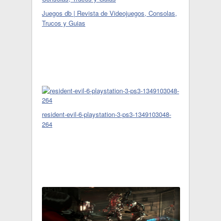
Juegos db | Revista de Videojuegos, Consolas,
Trucos y Guias
resident-evil-6-playstation-3-ps3-1349103048-
264