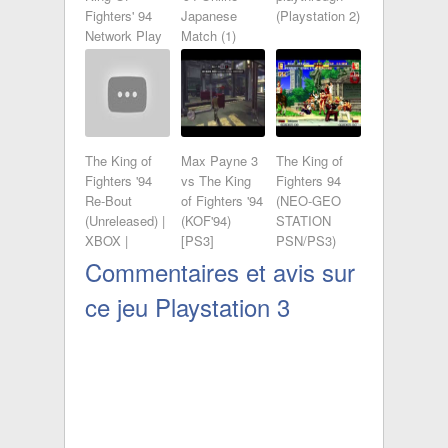
Fighters' 94
Japanese
(Playstation 2)
Network Play
Match (1)
The King of
Max Payne 3
The King of
Fighters '94
vs The King
Fighters 94
Re-Bout
of Fighters '94
(NEO-GEO
(Unreleased) |
(KOF'94)
STATION
XBOX |
[PS3]
PSN/PS3)
Gameplay
LongPlay HD
Commentaires et avis sur
ce jeu Playstation 3