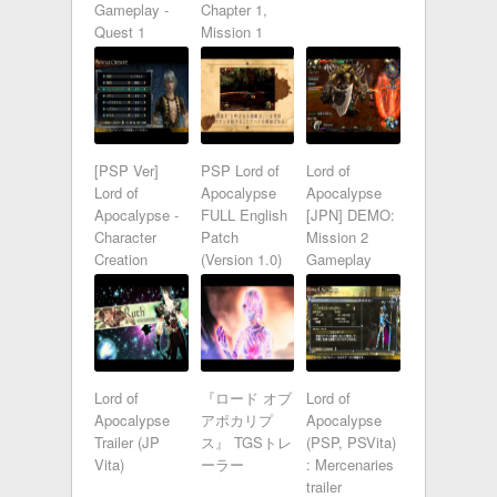
Gameplay -
Chapter 1,
Quest 1
Mission 1
[PSP Ver]
PSP Lord of
Lord of
Lord of
Apocalypse
Apocalypse
Apocalypse -
FULL English
[JPN] DEMO:
Character
Patch
Mission 2
Creation
(Version 1.0)
Gameplay
(Twin Sword)
HD
Lord of
『ロード オブ
Lord of
Apocalypse
アポカリプ
Apocalypse
Trailer (JP
ス』 TGSトレ
(PSP, PSVita)
Vita)
ーラー
: Mercenaries
trailer