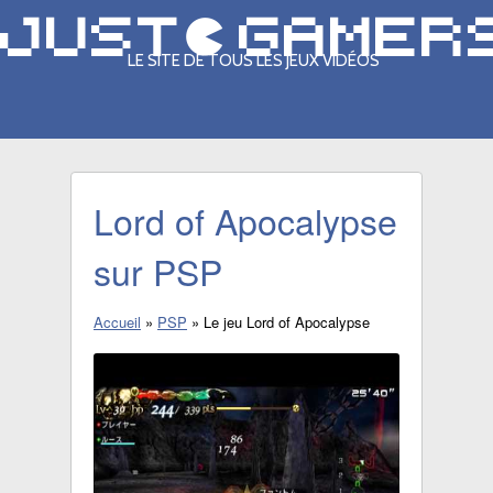
LE SITE DE TOUS LES JEUX VIDÉOS
Lord of Apocalypse
sur PSP
Accueil
»
PSP
»
Le jeu Lord of Apocalypse