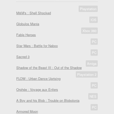
Playstation
M&M's : Shell Shocked
IOS
Globulos Mania
Xbox 360
Fable Heroes
PC
Star Wars : Battle for Naboo
PC
Sacred 3
Amiga
Shadow of the Beast III : Out of the Shadow
Playstation 2
FLOW : Urban Dance Uprising
PC
Orphée : Voyage aux Enfers
NES
A Boy and his Blob : Trouble on Blobolonia
PC
Armored Moon