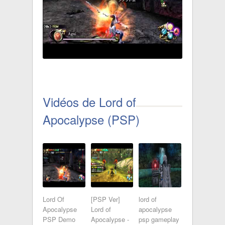
Vidéos de Lord of
Apocalypse (PSP)
Lord Of
[PSP Ver]
lord of
Apocalypse
Lord of
apocalypse
PSP Demo
Apocalypse -
psp gameplay