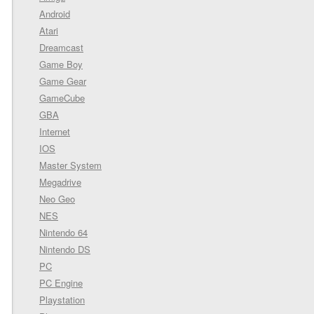
Android
Atari
Dreamcast
Game Boy
Game Gear
GameCube
GBA
Internet
IOS
Master System
Megadrive
Neo Geo
NES
Nintendo 64
Nintendo DS
PC
PC Engine
Playstation