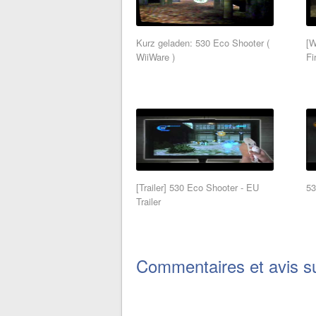
Kurz geladen: 530 Eco Shooter (
[W
WiiWare )
Fi
[Trailer] 530 Eco Shooter - EU
53
Trailer
Commentaires et avis su