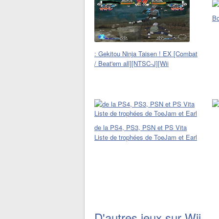
Bo
: Gekitou Ninja Taisen ! EX [Combat
/ Beat'em all][NTSC-J][Wii
de la PS4, PS3, PSN et PS Vita
Liste de trophées de ToeJam et Earl
D'autres jeux sur Wii