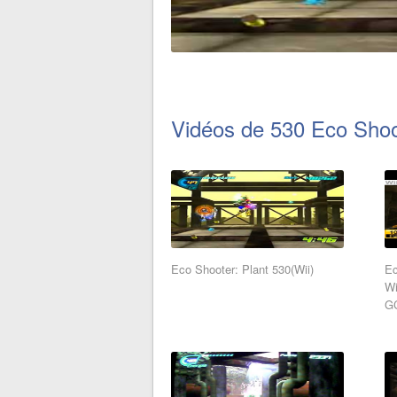
Vidéos de 530 Eco Shoo
Eco Shooter: Plant 530(Wii)
Ec
Wi
GC