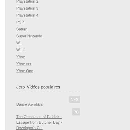
Playstation 2
Playstation 3
Playstation 4
PSP
Saturn
Super Nintendo
Wii
Wii U
Xbox
Xbox 360
Xbox One
Jeux Vidéos populaires
NES
Dance Aerobics
PC
The Chronicles of Riddick :
Escape from Butcher Bay -
Developer's Cut