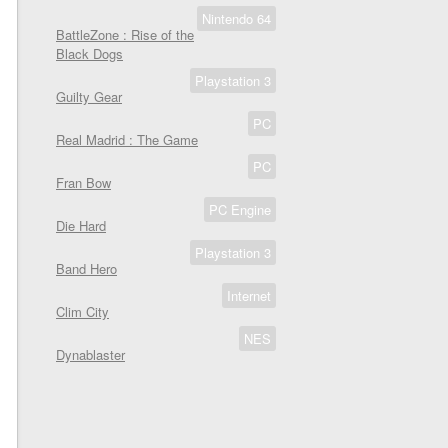
Nintendo 64
BattleZone : Rise of the
Black Dogs
Playstation 3
Guilty Gear
PC
Real Madrid : The Game
PC
Fran Bow
PC Engine
Die Hard
Playstation 3
Band Hero
Internet
Clim City
NES
Dynablaster