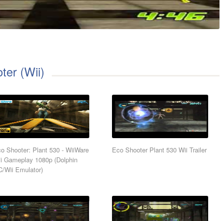
ter (Wii)
o Shooter: Plant 530 - WiiWare
Eco Shooter Plant 530 Wii Trailer
i Gameplay 1080p (Dolphin
/Wii Emulator)