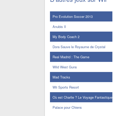
Pro Evolution Soccer 2013
Anubis II
My Body Coach 2
Dora Sauve le Royaume de Crystal
Real Madrid : The Game
Wild West Guns
Mad Tracks
Wii Sports Resort
Où est Charlie ? Le Voyage Fantastique
Palace pour Chiens