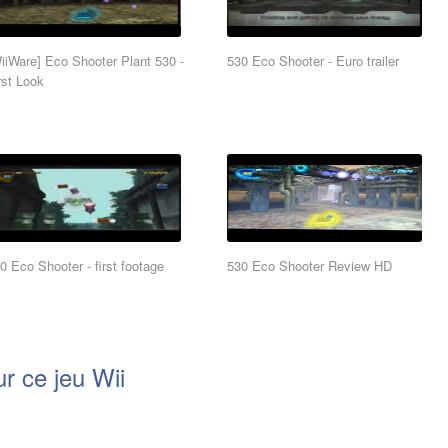
iiWare] Eco Shooter Plant 530 -
530 Eco Shooter - Euro trailer
rst Look
0 Eco Shooter - first footage
530 Eco Shooter Review HD
r ce jeu Wii