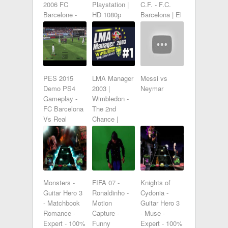
2006 FC
Playstation |
C.F. - F.C.
Barcelone -
HD 1080p
Barcelona | El
Arsenal FIFA
Clásico en
14 xbox 360
Next Gen
PES 2015
LMA Manager
Messi vs
Demo PS4
2003 |
Neymar
Gameplay -
Wimbledon -
FC Barcelona
The 2nd
Vs Real
Chance |
Madrid
Episode 1
Monsters -
FIFA 07 -
Knights of
Guitar Hero 3
Ronaldinho -
Cydonia -
- Matchbook
Motion
Guitar Hero 3
Romance -
Capture -
- Muse -
Expert - 100%
Funny
Expert - 100%