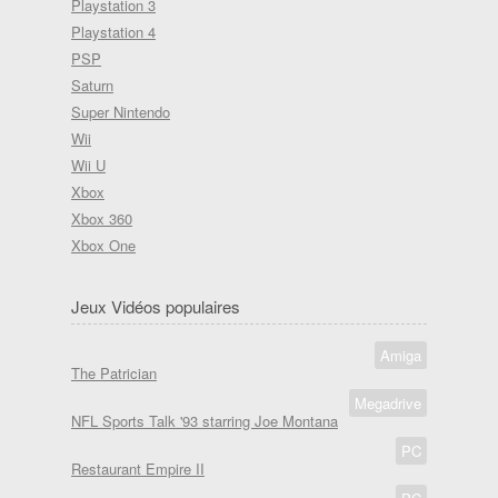
Playstation 3
Playstation 4
PSP
Saturn
Super Nintendo
Wii
Wii U
Xbox
Xbox 360
Xbox One
Jeux Vidéos populaires
Amiga
The Patrician
Megadrive
NFL Sports Talk '93 starring Joe Montana
PC
Restaurant Empire II