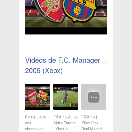
Vidéos de F.C. Manager
2006 (Xbox)
Finale Ligue
FIFA 15 All 65
FIFA 14 |
des
Skills Tutorial
Xbox One |
champions
| Xbox &
Real Madrid