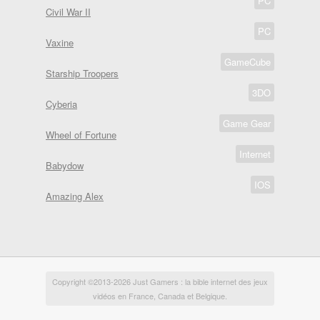
PC
Civil War II
PC
Vaxine
GameCube
Starship Troopers
3DO
Cyberia
Game Gear
Wheel of Fortune
Internet
Babydow
IOS
Amazing Alex
Copyright ©2013-2026 Just Gamers : la bible internet des jeux
vidéos en France, Canada et Belgique.